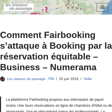
Aller
au
contenu
Comment Fairbooking
s’attaque à Booking par la
réservation équitable –
Business – Numerama
Les oiseaux de passage - PW
20 juin 2016
Veille
La plateforme Fairbooking propose aux internautes de payer
moins cher leurs réservations en ligne de chambres d’hôtel ou de
restaurants, tout en rémunérant mieux les professionnels. La